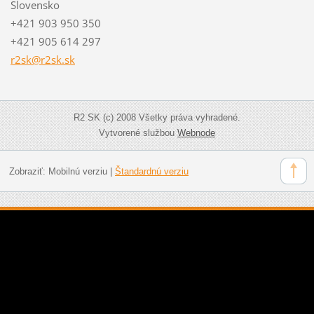
Slovensko
+421 903 950 350
+421 905 614 297
r2sk@r2s
k.sk
R2 SK (c) 2008 Všetky práva vyhradené.
Vytvorené službou
Webnode
Zobraziť:
Mobilnú verziu
|
Štandardnú verziu