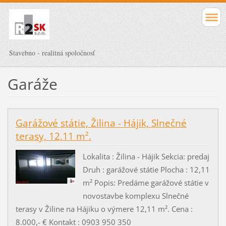
Stavebno - realitná spoločnosť
Garáže
Garážové státie, Žilina - Hájik, Slnečné
terasy, 12,11 m².
Lokalita : Žilina - Hájik Sekcia: predaj
Druh : garážové státie Plocha : 12,11
m² Popis: Predáme garážové státie v
novostavbe komplexu Slnečné
terasy v Žiline na Hájiku o výmere 12,11 m². Cena :
8.000,- € Kontakt : 0903 950 350