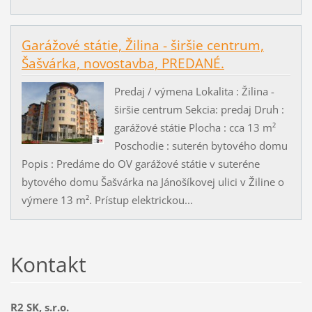
Garážové státie, Žilina - širšie centrum,
Šašvárka, novostavba, PREDANÉ.
Predaj / výmena Lokalita : Žilina -
širšie centrum Sekcia: predaj Druh :
garážové státie Plocha : cca 13 m²
Poschodie : suterén bytového domu
Popis : Predáme do OV garážové státie v suteréne
bytového domu Šašvárka na Jánošíkovej ulici v Žiline o
výmere 13 m². Prístup elektrickou...
Kontakt
R2 SK, s.r.o.