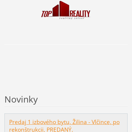
Novinky
Predaj 1 izbového bytu, Žilina - Vlčince, po
rekonštrukcii, PREDANÝ.