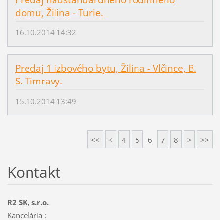
Predaj nadštandardného rodinného
domu, Žilina - Turie.
16.10.2014 14:32
Predaj 1 izbového bytu, Žilina - Vlčince, B.
S. Timravy.
15.10.2014 13:49
<<
<
4
5
6
7
8
>
>>
Kontakt
R2 SK, s.r.o.
Kancelária :