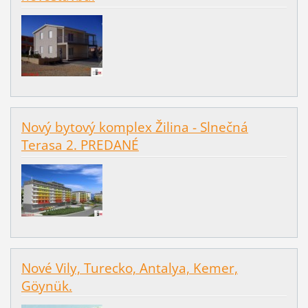
Nový bytový komplex Žilina - Slnečná
Terasa 2. PREDANÉ
Nové Vily, Turecko, Antalya, Kemer,
Göynük.