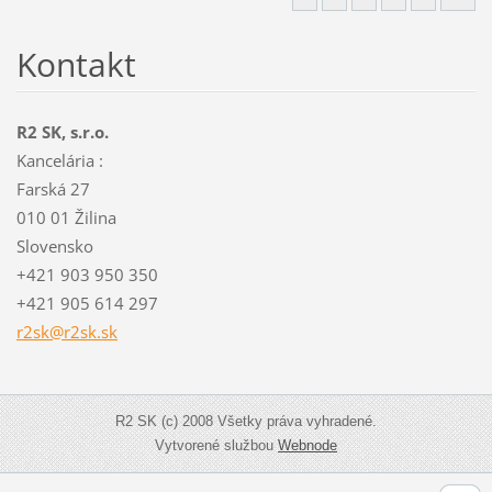
Kontakt
R2 SK, s.r.o.
Kancelária :
Farská 27
010 01 Žilina
Slovensko
+421 903 950 350
+421 905 614 297
r2sk@r2s
k.sk
R2 SK (c) 2008 Všetky práva vyhradené.
Vytvorené službou
Webnode