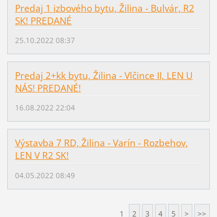
Predaj 1 izbového bytu, Žilina - Bulvár, R2
SK! PREDANÉ
25.10.2022 08:37
Predaj 2+kk bytu, Žilina - Vlčince II, LEN U
NÁS! PREDANÉ!
16.08.2022 22:04
Výstavba 7 RD, Žilina - Varín - Rozbehov,
LEN V R2 SK!
04.05.2022 08:49
1
2
3
4
5
>
>>