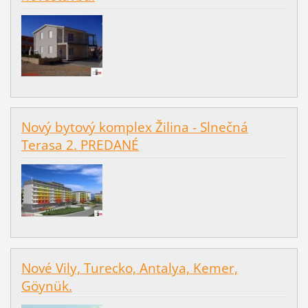
Nový bytový komplex Žilina - Slnečná
Terasa 2. PREDANÉ
Nové Vily, Turecko, Antalya, Kemer,
Göynük.